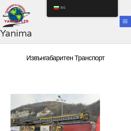
Skip
BG
to
content
Yanima
Извънгабаритен Транспорт