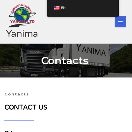
Skip
EN
to
content
Yanima
Contacts 
Contacts
CONTACT US