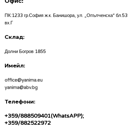
Офис:
ПК:1233 гр.София ж.к. Банишора, ул. „Опълченска“ бл.53  
вх.Г
Склад:
Долни Богров 1855
Имейл:
office@yanima.eu
yanima@abv.bg 
Телефони:
+359/888509401(WhatsAPP);
+359/882522972 