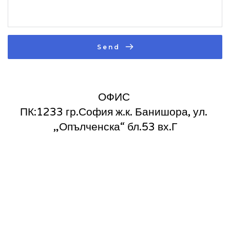
Send
ОФИС 
ПК:1233 гр.София ж.к. Банишора, ул. 
„Опълченска“ бл.53 вх.Г